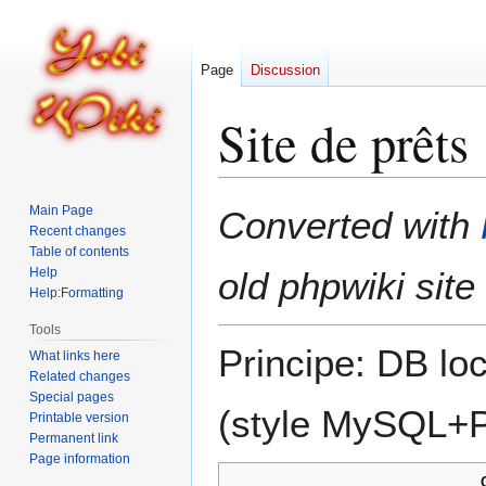
Page
Discussion
Site de prêts
Jump
Jump
Main Page
Converted with
to
to
Recent changes
Table of contents
navigation
search
Help
old phpwiki site
Help:Formatting
Tools
Principe: DB lo
What links here
Related changes
Special pages
(style MySQL+
Printable version
Permanent link
Page information